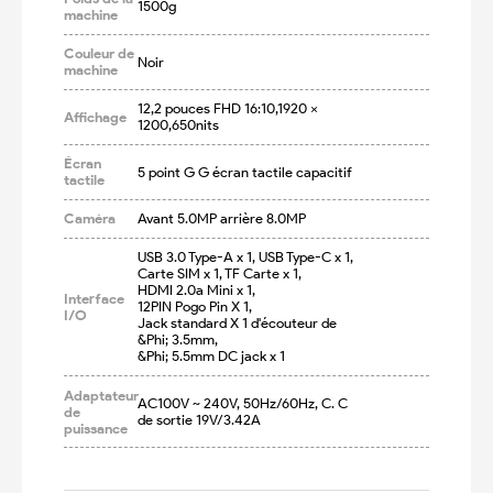
1500g
machine
Couleur de
Noir
machine
12,2 pouces FHD 16:10,1920 × 
Affichage
1200,650nits
Écran
5 point G G écran tactile capacitif
tactile
Caméra
Avant 5.0MP arrière 8.0MP
USB 3.0 Type-A x 1, USB Type-C x 1,

Carte SIM x 1, TF Carte x 1,

HDMI 2.0a Mini x 1,

Interface
12PIN Pogo Pin X 1,

I/O
Jack standard X 1 d'écouteur de 
&Phi; 3.5mm,

&Phi; 5.5mm DC jack x 1
Adaptateur
AC100V ~ 240V, 50Hz/60Hz, C. C 
de
de sortie 19V/3.42A
puissance