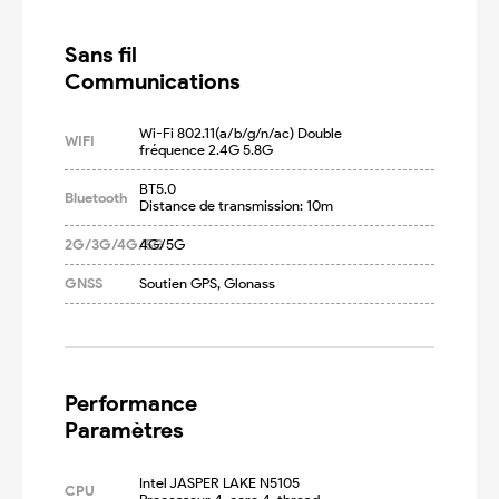
Sans fil

Communications
Wi-Fi 802.11(a/b/g/n/ac) Double 
WIFI
fréquence 2.4G 5.8G
BT5.0

Bluetooth
Distance de transmission: 10m
2G/3G/4G/5G
4G/5G
GNSS
Soutien GPS, Glonass
Performance

Paramètres
Intel JASPER LAKE N5105 
CPU