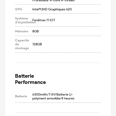
Processeur 4-core 4-thread
GPU
Intel®UHD Graphiques 620
Système
Fenêtres 11 IOT
d'exploitation
Mémoire
8GB
Capacité
de
128GB
stockage
Batterie

Performance
6300mAh/7.4V/Batterie Li-
Batterie
polyment amovible/4 heures