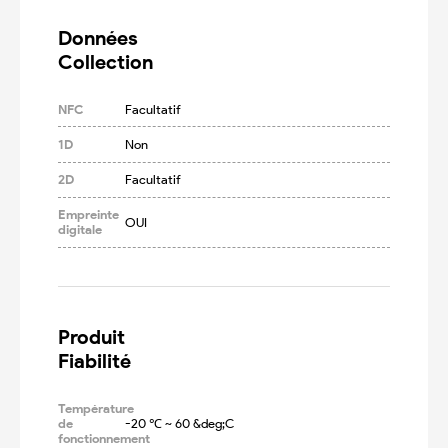
Données

Collection
NFC
Facultatif
1D
Non
2D
Facultatif
Empreinte
OUI
digitale
Produit

Fiabilité
Température
de
-20 ℃ ~ 60 &deg;C
fonctionnement