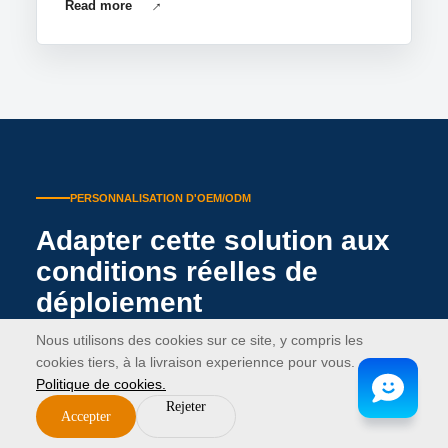
Read more
PERSONNALISATION D'OEM/ODM
Adapter cette solution aux
conditions réelles de
déploiement
Nous utilisons des cookies sur ce site, y compris les
Le même scénario de l'industrie peut nécessiter différents
cookies tiers, à la livraison experiennce pour vous.
modules de périphérique,Politiques
Politique de cookies.
logicielles,Accessoires,Emballage,Documentation,Et les
Rejeter
Accepter
étapes de validation. La personnalisation maintient ces
décisions connectées avant la citation.