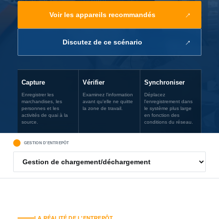
Voir les appareils recommandés
Discutez de ce scénario
Capture
Vérifier
Synchroniser
Enregistrer les
Examinez l'information
Déplacez
marchandises, les
avant qu'elle ne quitte
l'enregistrement dans
personnes et les
la zone de travail.
le système plus large
activités de quai à la
en fonction des
source.
conditions du réseau.
GESTION D'ENTREPÔT
LA RÉALITÉ DE L'ENTREPÔT