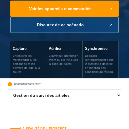
Voir les appareils recommandés
Discutez de ce scénario
Capture
Vérifier
Synchroniser
Enregistrer les
Examinez l'information
Déplacez
marchandises, les
avant qu'elle ne quitte
l'enregistrement dans
personnes et les
la zone de travail.
le système plus large
activités de quai à la
en fonction des
source.
conditions du réseau.
GESTION D'ENTREPÔT
LA RÉALITÉ DE L'ENTREPÔT