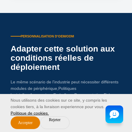
PERSONNALISATION D'OEM/ODM
Adapter cette solution aux
conditions réelles de
déploiement
Le même scénario de l'industrie peut nécessiter différents
modules de périphérique,Politiques
logicielles,Accessoires,Emballage,Documentation,Et les
Nous utilisons des cookies sur ce site, y compris les
étapes de validation. La personnalisation maintient ces
cookies tiers, à la livraison experiennce pour vous.
décisions connectées avant la citation.
Politique de cookies.
Rejeter
Accepter
Voir la capacité de personnalisation