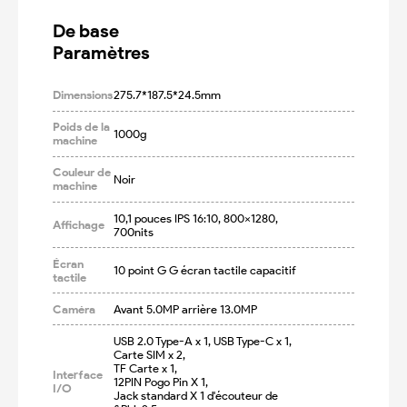
De base

Paramètres
Dimensions
275.7*187.5*24.5mm
Poids de la
1000g
machine
Couleur de
Noir
machine
10,1 pouces IPS 16:10, 800x1280, 
Affichage
700nits
Écran
10 point G G écran tactile capacitif
tactile
Caméra
Avant 5.0MP arrière 13.0MP
USB 2.0 Type-A x 1, USB Type-C x 1,

Carte SIM x 2,

TF Carte x 1,

Interface
12PIN Pogo Pin X 1,

I/O
Jack standard X 1 d'écouteur de 