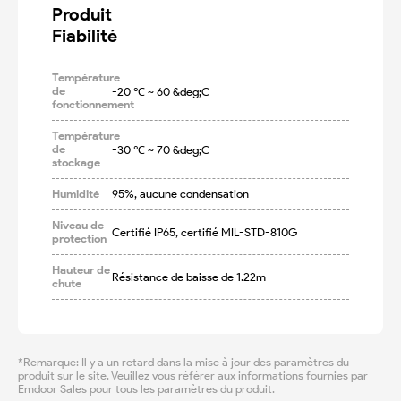
Produit

Fiabilité
Température
de
-20 ℃ ~ 60 &deg;C
fonctionnement
Température
de
-30 ℃ ~ 70 &deg;C
stockage
Humidité
95%, aucune condensation
Niveau de
Certifié IP65, certifié MIL-STD-810G
protection
Hauteur de
Résistance de baisse de 1.22m
chute
*Remarque: Il y a un retard dans la mise à jour des paramètres du
produit sur le site. Veuillez vous référer aux informations fournies par
Emdoor Sales pour tous les paramètres du produit.