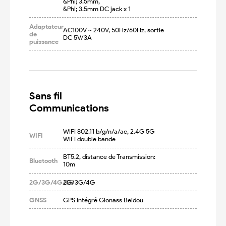
&Phi; 3.5mm,

&Phi; 3.5mm DC jack x 1
Adaptateur
AC100V ~ 240V, 50Hz/60Hz, sortie 
de
DC 5V/3A
puissance
Sans fil

Communications
WIFI 802.11 b/g/n/a/ac, 2.4G 5G 
WIFI
WIFI double bande
BT5.2, distance de Transmission: 
Bluetooth
10m
2G/3G/4G/5G
2G/3G/4G
GNSS
GPS intégré Glonass Beidou