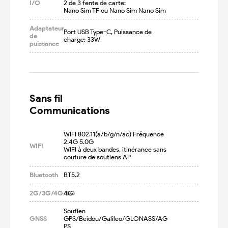
I/O
2 de 3 fente de carte:

Nano Sim TF ou Nano Sim Nano Sim
Adaptateur
Port USB Type-C, Puissance de 
de
charge: 33W
puissance
Sans fil

Communications
WIFI 802.11(a/b/g/n/ac) Fréquence 
2.4G 5.0G

WIFI
WIFI à deux bandes, itinérance sans 
couture de soutiens AP
Bluetooth
BT5.2
2G/3G/4G/5G
4G
Soutien 
GNSS
GPS/Beidou/Galileo/GLONASS/AG
PS