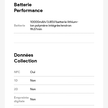
Batterie

Performance
10000mAh/3.85V/batterie lithium-
Batterie
ion polymère intégrée/environ 
9h37min
Données

Collection
NFC
Oui
1D
Non
2D
Non
Empreinte
Non
digitale