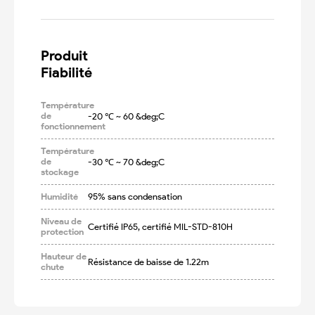
Produit

Fiabilité
Température
de
-20 ℃ ~ 60 &deg;C
fonctionnement
Température
de
-30 ℃ ~ 70 &deg;C
stockage
Humidité
95% sans condensation
Niveau de
Certifié IP65, certifié MIL-STD-810H
protection
Hauteur de
Résistance de baisse de 1.22m
chute