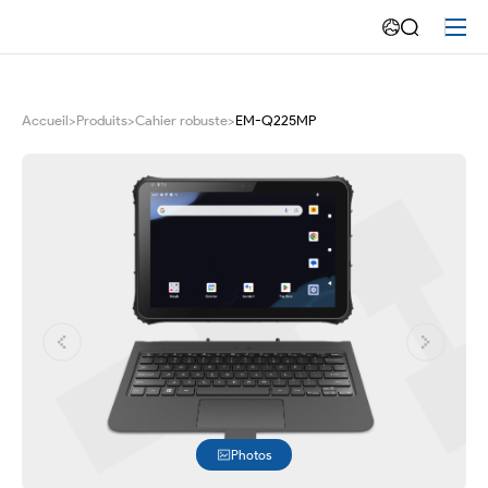
EM-
Q225MP
les
Accueil
>
Produits
>
Cahier robuste
>
EM-Q225MP
performances
des
tablettes/ordinateurs
portables
robustes
à
un
nouveau
Photos