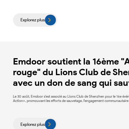
Explorez plus
Emdoor soutient la 16ème "A
rouge" du Lions Club de She
avec un don de sang qui sau
Le 30 août, Emdoor s'est associé au Lions Club de Shenzhen pour le 16e év
Action», promouvant les efforts de sauvetage, l'engagement communautaire et 
Explorez plus