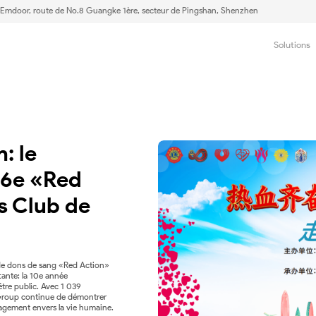
d'Emdoor, route de No.8 Guangke 1ère, secteur de Pingshan, Shenzhen
Solutions
 le 
16e «Red 
s Club de 
de dons de sang «Red Action»
nte: la 10e année
tre public. Avec 1 039
Group continue de démontrer
gagement envers la vie humaine.