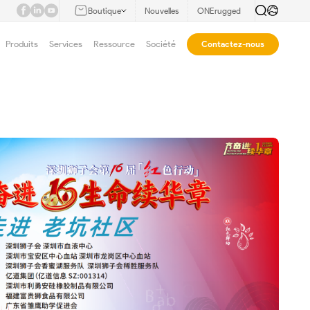
Boutique
Nouvelles
ONErugged
Produits
Services
Ressource
Société
Contactez-nous