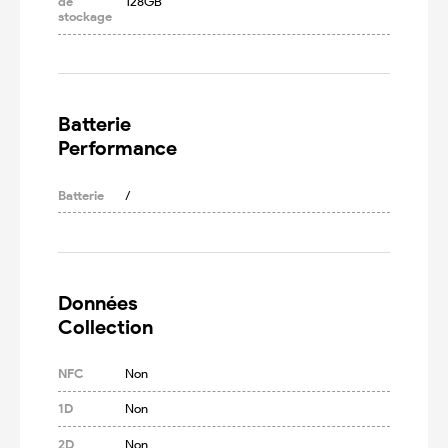
de
128GB
stockage
Batterie

Performance
Batterie
/
Données

Collection
NFC
Non
1D
Non
2D
Non