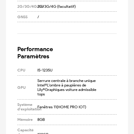
2G/3G/4G/5G
2G/3G/4G (facultatif)
GNSS
/
Performance

Paramètres
CPU
I5-1235U
Serrure centrale à branche unique 
Intel®L'ombre à paupières de 
GPU
Lily®Graphiques voiture admissible 
tops
Système
Fenêtres 11(HOME PRO IOT)
d'exploitation
Mémoire
8GB
Capacité