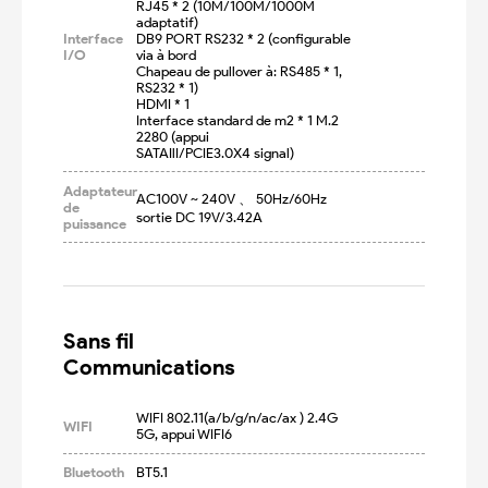
RJ45 * 2 (10M/100M/1000M 
adaptatif)

Interface
DB9 PORT RS232 * 2 (configurable 
I/O
via à bord

Chapeau de pullover à: RS485 * 1, 
RS232 * 1)

HDMI * 1

Interface standard de m2 * 1 M.2 
2280 (appui

SATAIlI/PCIE3.0X4 signal)
Adaptateur
AC100V ~ 240V 、 50Hz/60Hz 
de
sortie DC 19V/3.42A
puissance
Sans fil

Communications
WIFI 802.11(a/b/g/n/ac/ax ) 2.4G 
WIFI
5G, appui WIFI6
Bluetooth
BT5.1