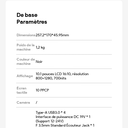
De base

Paramètres
Dimensions
257.2*170*45.95mm
Poids de la
1,2 kg
machine
Couleur de
Noir
machine
10.1 pouces LCD 16:10, résolution 
Affichage
800x1280, 700nits
Écran
10 PPCP
tactile
Caméra
/
Type-A USB3.0 * 4

Interface de puissance DC 19V * 1 
(Support 12-24V)

F 3.5mm Standard Écouteur Jack * 1
