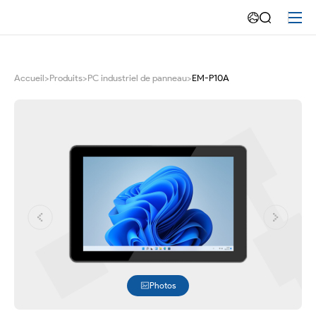
Windows
de
PC
Accueil
>
Produits
>
PC industriel de panneau
>
EM-P10A
industriel
de
panneau
de
10,1
pouces
Photos