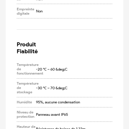
Empreinte
Non
digitale
Produit

Fiabilité
Température
de
-20 ℃ ~ 60 &deg;C
fonctionnement
Température
de
-30 ℃ ~ 70 &deg;C
stockage
Humidité
95%, aucune condensation
Niveau de
Panneau avant IP65
protection
Hauteur de
Résistance de baisse de 1.22m