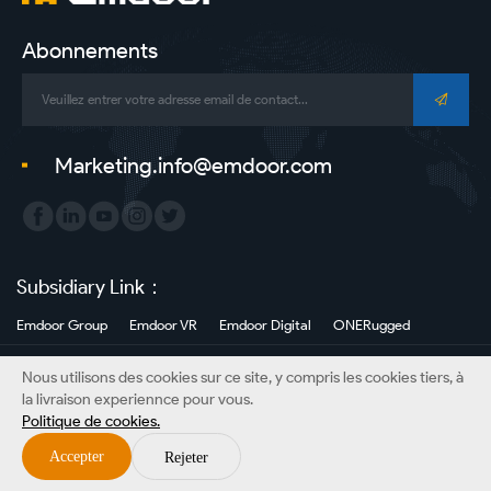
portable
robuste-
Abonnements
Emdoor-
Tablette
Marketing.info@emdoor.com
robuste
|
PCs
Subsidiary Link：
de
Emdoor Group
Emdoor VR
Emdoor Digital
ONERugged
panneau
Copyright©Emdoor Information Co., Ltd. Tous droits réservés.
Nous utilisons des cookies sur ce site, y compris les cookies tiers, à
Plan du site
Politique de confidentialité
Disclaimer
|
la livraison experiennce pour vous.
Politique de cookies.
Fabricant
Accepter
Rejeter