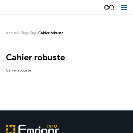
Pourquoi
et
comment
Accueil
>
Blog
>
Tag
>
Cahier robuste
choisir
le
Cahier robuste
cahier
Cahier robuste
robuste?
-
Emdoor-
Tablette
robuste