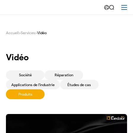
Vidéo
d'entretien-
Emdoor
Accueil
>
Services
>
Vidéo
Vidéo
Société
Réparation
Applications de l'industrie
Études de cas
Produits