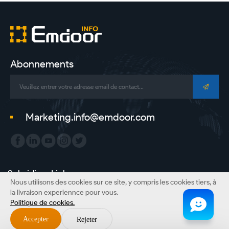
Abonnements
Marketing.info@emdoor.com
Subsidiary Link：
Nous utilisons des cookies sur ce site, y compris les cookies tiers, à
Emdoor Group
Emdoor VR
Emdoor Digital
ONERugged
la livraison experiennce pour vous.
Politique de cookies.
Copyright©Emdoor Information Co., Ltd. Tous droits réservés.
Accepter
Rejeter
Plan du site
Politique de confidentialité
Disclaimer