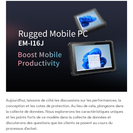
Aujourd'hui, laissons de côté les discussions sur les performances, la
conception et les cotes de protection. Au lieu de cela, plongeons dans
la collecte de données. Nous explorerons les caractéristiques uniques
et les points forts de ce modèle dans la collecte de données et
discuterons des questions que les clients se posent au cours du
processus d'achat.