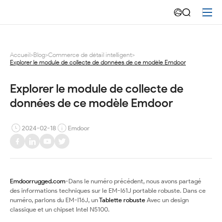
Explorer
le
module
Accueil
>
Blog
>
Commerce de détail intelligent
>
Explorer le module de collecte de données de ce modèle Emdoor
de
collecte
Explorer le module de collecte de 
données de ce modèle Emdoor
de
données
2024-02-18
Emdoor
de
ce
Emdoorrugged.com
-Dans le numéro précédent, nous avons partagé
modèle
des informations techniques sur le EM-I61J portable robuste. Dans ce
numéro, parlons du EM-I16J, un
Tablette robuste
Avec un design
Emdoor
classique et un chipset Intel N5100.