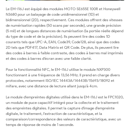
Le EM-I16J est équipé des modules MOTO SE655E 100R et Honeywell
N3680 pour un balayage de code unidimensionnel (1D) et
bidimensionnel (2D), respectivement. Ces modules offrent des vitesses
de numérisation rapides (50 scans par seconde), une grande précision
(5 mil) et de longues distances de numérisation (la portée réelle dépend
du type de code et de la précision). Ils peuvent lire des codes 1D
courants tels que UPC-A, EAN, Code39, Code128, ainsi que des codes
2D tels que PDF417, Data Matrix et QR Code. De plus, ils peuvent lire
des codes à barres à faible contraste, des codes à barres mal imprimés
et des codes à barres d'écran avec une faible clarté.
Pour la fonctionnalité NFC, le EM-I16J utilise le module NXP300
fonctionnant à une fréquence de 13,56 MHz. Il prend en charge divers
protocoles, notamment ISO/IEC 14443A/14443B/15693/18092 et
mifare, avec une distance de lecture allant jusqu'à 4cm.
Le module d'empreintes digitales utilisé dans le EM-I16J est le FPC1020,
un module de puce capacitif intégré pour la collecte et le traitement
des empreintes digitales. Il permet la capture d'image d'empreinte
digitale, le traitement, l'extraction de caractéristique, et la
comparaison/correspondance des valeurs de caractéristique, avec un
temps de réponse de moins de 1 seconde.