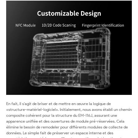
En fait, il s'agit de briser et de mettre en œuvre la logique de
«structure-matériel-logiciel». Initialement, nous avons établi un chemin
composite cohérent pour la structure du EM-I16J, assurant une
apparence unifiée et des ouvertures de module pré-réservées. Cela
élimine le besoin de remodeler pour différents modules de collecte de
données. Le simple fait de préserver un espace interne et des